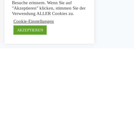
Besuche erinnern. Wenn Sie auf
"Akzeptieren" klicken, stimmen Sie der
Verwendung ALLER Cookies zu.
Cookie-Einstellungen
AKZEPTIEREN
KONTAKT
Nürtinger Str. 5
72555 Metzingen
praxis@logopaedie-metzingen.de
07123 200241
Termine nach Vereinbarung
© 2020 Lisa Fröhlich - Praxis für Logopädie |
Impressum
|
Datenschutz